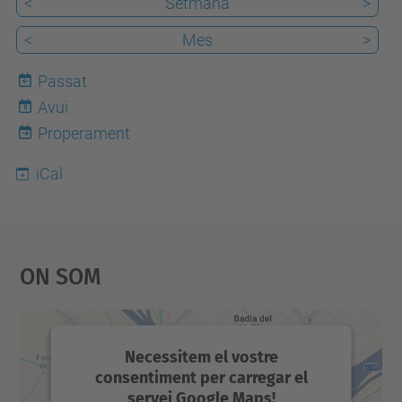
<
Setmana
>
a
u
<
Mes
>
s
Passat
a
Avui
8
-
Properament
a
c
iCal
t
i
v
On Som
a
/
2
0
Necessitem el vostre
2
consentiment per carregar el
servei Google Maps!
6