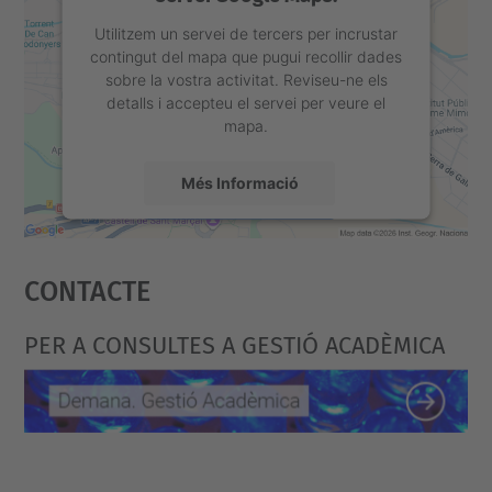
-
Utilitzem un servei de tercers per incrustar
contingut del mapa que pugui recollir dades
0
sobre la vostra activitat. Reviseu-ne els
7
detalls i accepteu el servei per veure el
-
mapa.
2
Més Informació
8
Pausa
Accepta
activa
Contacte
powered by
Usercentrics Consent
2026-
Management Platform
07-
PER A CONSULTES A GESTIÓ ACADÈMICA
28T11:30:00+02:00
2026-
07-
28T11:40:00+02:00
El