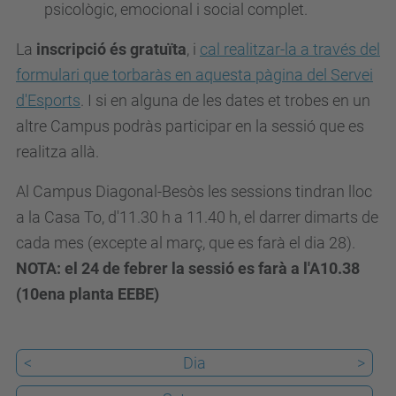
psicològic, emocional i social complet.
i
m
La
inscripció és gratuïta
, i
cal realitzar-la a través del
e
formulari que torbaràs en aquesta pàgina del Servei
n
d'Esports
. I si en alguna de les dates et trobes en un
t
altre Campus podràs participar en la sessió que es
s
realitza allà.
/
Al Campus Diagonal-Besòs les sessions tindran lloc
a
a la Casa To, d'11.30 h a 11.40 h, el darrer dimarts de
g
cada mes (excepte al març, que es farà el dia 28).
e
NOTA: el 24 de febrer la sessió es farà a l'A10.38
n
(10ena planta EEBE)
d
a
/
<
Dia
>
p