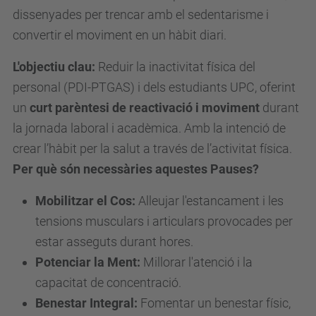
c
dissenyades per trencar amb el sedentarisme i
.
convertir el moviment en un hàbit diari.
e
L'objectiu clau:
Reduir la inactivitat física del
d
personal (PDI-PTGAS) i dels estudiants UPC, oferint
u
un
curt parèntesi de reactivació i moviment
durant
/
la jornada laboral i acadèmica. Amb la intenció de
c
crear l’hàbit per la salut a través de l’activitat física.
a
Per què són necessàries aquestes Pauses?
/
e
Mobilitzar el Cos:
Alleujar l'estancament i les
s
tensions musculars i articulars provocades per
d
estar asseguts durant hores.
e
Potenciar la Ment:
Millorar l'atenció i la
v
capacitat de concentració.
e
Benestar Integral:
Fomentar un benestar físic,
n