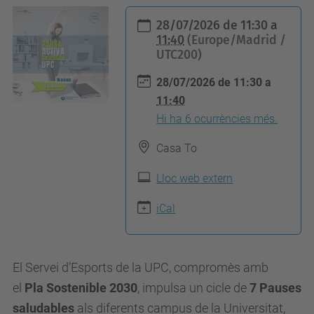
h
28/07/2026
de
11:30
a
t
11:40
(Europe/Madrid /
UTC200)
t
p
28/07/2026
de
11:30
a
s
11:40
:
Hi ha 6 ocurrències més.
/
Casa To
/
e
Lloc web extern
e
iCal
b
e
.
El Servei d’Esports de la UPC, compromès amb
u
el
Pla Sostenible 2030
, impulsa un cicle de
7 Pauses
p
saludables
als diferents campus de la Universitat,