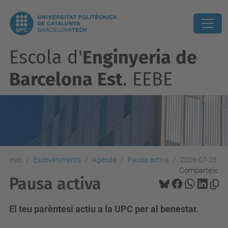
Escola d'
Enginyeria de
Barcelona Est
. EEBE
Inici
Esdeveniments
Agenda
Pausa activa
2026-07-28
Comparteix:
Pausa activa
El teu parèntesi actiu a la UPC per al benestar.