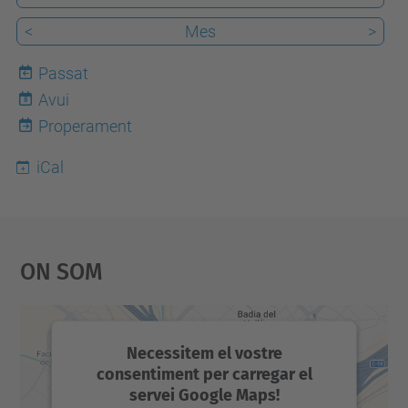
l
<
Mes
>
e
r
Passat
-
Avui
8
d
Properament
e
-
iCal
m
i
n
On Som
d
f
u
l
Necessitem el vostre
consentiment per carregar el
n
servei Google Maps!
e