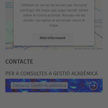
s
Utilitzem un servei de tercers per incrustar
contingut del mapa que pugui recollir dades
s
sobre la vostra activitat. Reviseu-ne els
-
detalls i accepteu el servei per veure el
mapa.
p
e
Més Informació
r
-
Accepta
m
Contacte
powered by
Usercentrics Consent
i
Management Platform
l
PER A CONSULTES A GESTIÓ ACADÈMICA
l
o
r
a
r