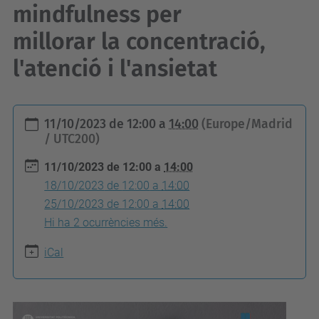
mindfulness per
millorar la concentració,
l'atenció i l'ansietat
h
11/10/2023
de
12:00
a
14:00
(Europe/Madrid
t
/ UTC200)
t
11/10/2023
de
12:00
a
14:00
p
18/10/2023
de
12:00
a
14:00
s
25/10/2023
de
12:00
a
14:00
:
Hi ha 2 ocurrències més.
/
iCal
/
e
e