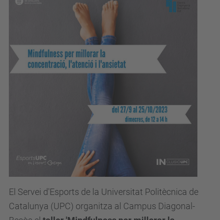
b
e
.
u
p
c
.
e
d
u
/
c
a
/
El Servei d'Esports de la Universitat Politècnica de
e
Catalunya (UPC) organitza al Campus Diagonal-
s