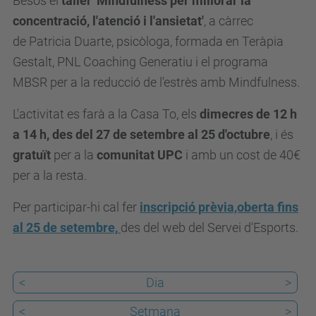
Besòs el
taller 'Mindfulness per millorar la
d
concentració, l'atenció i l'ansietat'
, a càrrec
e
de Patricia Duarte, psicòloga, formada en Teràpia
v
Gestalt, PNL Coaching Generatiu i el programa
e
MBSR per a la reducció de l'estrès amb Mindfulness.
n
L'activitat es farà a la Casa To, els
dimecres de 12 h
i
a 14 h, des del 27 de setembre al 25 d'octubre
, i és
m
gratuït
per a la
comunitat UPC
i amb un cost de 40€
e
per a la resta.
n
t
Per participar-hi cal fer
inscripció prèvia,oberta fins
s
al 25 de setembre,
des del web del Servei d'Esports.
/
t
a
<
Dia
>
l
<
Setmana
>