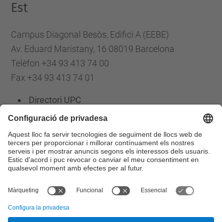
Est
Campus Diagonal Besòs, Edifici A (EEBE)
Av. Eduard Maristany, 16 08019 Barcelona
Telèfon +34 93 413 74 00
Fax +34 93 413 74 01
Directori UPC
Formulari de contacte
Llista Xarxes Socials