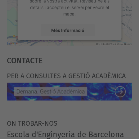
sobre la vostra activitat. Reviseu-ne els
detalls i accepteu el servei per veure el
mapa.
Més Informació
Accepta
Contacte
powered by
Usercentrics Consent
Management Platform
PER A CONSULTES A GESTIÓ ACADÈMICA
ON TROBAR-NOS
Escola d'Enginyeria de Barcelona