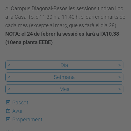
a
Al Campus Diagonal-Besòs les sessions tindran lloc
u
a la Casa To, d'11.30 h a 11.40 h, el darrer dimarts de
s
cada mes (excepte al març, que es farà el dia 28).
a
NOTA: el 24 de febrer la sessió es farà a l'A10.38
-
(10ena planta EEBE)
a
c
t
<
Dia
>
i
<
Setmana
>
v
a
<
Mes
>
/
Passat
2
Avui
7
0
Properament
2
6