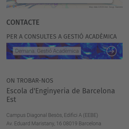
teu
Accepta
parèntesi
Contacte
powered by
Usercentrics Consent
actiu
Management Platform
a
PER A CONSULTES A GESTIÓ ACADÈMICA
la
UPC
per
al
benestar.
ON TROBAR-NOS
Escola d'Enginyeria de Barcelona
Est
Campus Diagonal Besòs, Edifici A (EEBE)
Av. Eduard Maristany, 16 08019 Barcelona