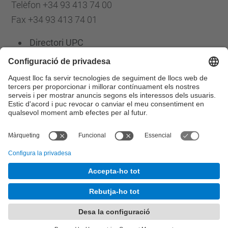
Telèfon +34 93 413 74 00
Fax +34 93 413 74 01
Directori UPC
Formulari de contacte
Llista Xarxes Socials
© UPC
Escola d'Enginyeria de Barcelona Est. EEBE
Desenvolupat amb
Mapa del lloc
Accessibilitat