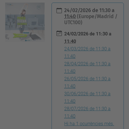
h
24/02/2026
de
11:30
a
t
11:40
(Europe/Madrid /
UTC100)
t
p
24/02/2026
de
11:30
a
s
11:40
:
24/03/2026
de
11:30
a
/
11:40
28/04/2026
de
11:30
a
/
11:40
e
26/05/2026
de
11:30
a
e
11:40
b
30/06/2026
de
11:30
a
e
11:40
.
28/07/2026
de
11:30
a
u
11:40
p
Hi ha 1 ocurrències més.