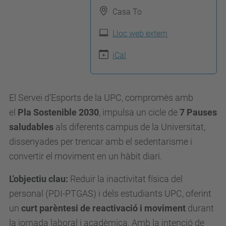
c
Casa To
.
e
Lloc web extern
d
iCal
u
/
c
El Servei d’Esports de la UPC, compromès amb
a
el
Pla Sostenible 2030
, impulsa un cicle de
7 Pauses
/
saludables
als diferents campus de la Universitat,
e
dissenyades per trencar amb el sedentarisme i
s
convertir el moviment en un hàbit diari.
d
L'objectiu clau:
Reduir la inactivitat física del
e
personal (PDI-PTGAS) i dels estudiants UPC, oferint
v
un
curt parèntesi de reactivació i moviment
durant
e
la jornada laboral i acadèmica. Amb la intenció de
n