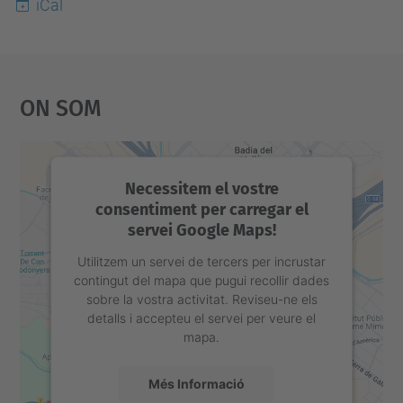
iCal
-
0
2
On Som
-
2
4
Pausa
Necessitem el vostre
activa
consentiment per carregar el
servei Google Maps!
2026-
02-
Utilitzem un servei de tercers per incrustar
contingut del mapa que pugui recollir dades
24T11:30:00+01:00
sobre la vostra activitat. Reviseu-ne els
2026-
detalls i accepteu el servei per veure el
mapa.
02-
24T11:40:00+01:00
Més Informació
El