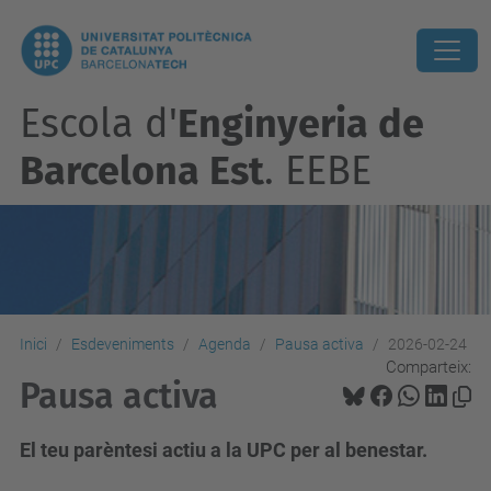
Escola d'
Enginyeria de
Barcelona Est
. EEBE
Inici
Esdeveniments
Agenda
Pausa activa
2026-02-24
Comparteix:
Pausa activa
El teu parèntesi actiu a la UPC per al benestar.