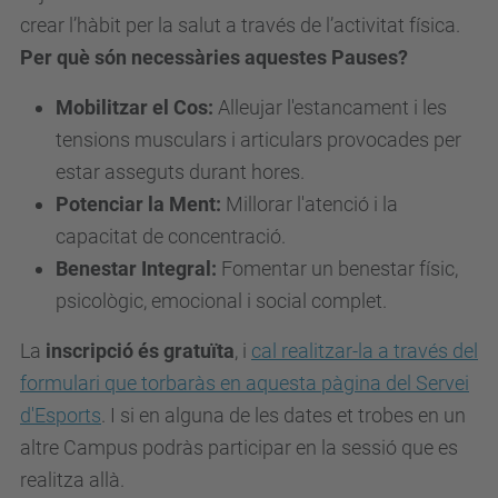
crear l’hàbit per la salut a través de l’activitat física.
i
Per què són necessàries aquestes Pauses?
m
e
Mobilitzar el Cos:
Alleujar l'estancament i les
n
tensions musculars i articulars provocades per
t
estar asseguts durant hores.
s
Potenciar la Ment:
Millorar l'atenció i la
/
capacitat de concentració.
a
Benestar Integral:
Fomentar un benestar físic,
g
psicològic, emocional i social complet.
e
La
inscripció és gratuïta
, i
cal realitzar-la a través del
n
formulari que torbaràs en aquesta pàgina del Servei
d
d'Esports
. I si en alguna de les dates et trobes en un
a
altre Campus podràs participar en la sessió que es
/
realitza allà.
p